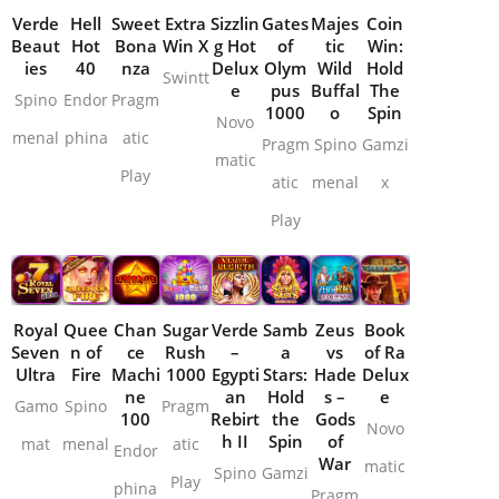
Verde
Hell
Sweet
Extra
Sizzlin
Gates
Majes
Coin
Beaut
Hot
Bona
Win X
g Hot
of
tic
Win:
ies
40
nza
Delux
Olym
Wild
Hold
Swintt
e
pus
Buffal
The
Spino
Endor
Pragm
1000
o
Spin
Novo
menal
phina
atic
Pragm
Spino
Gamzi
matic
Play
atic
menal
x
Play
Royal
Quee
Chan
Sugar
Verde
Samb
Zeus
Book
Seven
n of
ce
Rush
–
a
vs
of Ra
Ultra
Fire
Machi
1000
Egypti
Stars:
Hade
Delux
ne
an
Hold
s –
e
Gamo
Spino
Pragm
100
Rebirt
the
Gods
Novo
h II
Spin
of
mat
menal
atic
Endor
War
matic
Spino
Gamzi
Play
phina
Pragm