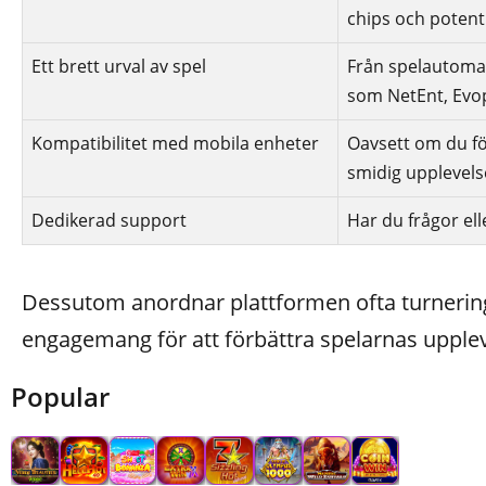
chips och potenti
Ett brett urval av spel
Från spelautomat
som NetEnt, Evop
Kompatibilitet med mobila enheter
Oavsett om du fö
smidig upplevels
Dedikerad support
Har du frågor ell
Dessutom anordnar plattformen ofta turneringa
engagemang för att förbättra spelarnas upplev
Popular