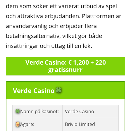
dem som söker ett varierat utbud av spel
och attraktiva erbjudanden. Plattformen är
användarvänlig och erbjuder flera
betalningsalternativ, vilket gör både
insättningar och uttag till en lek.
Verde Casino: € 1,200 + 220
gratissnurr
Verde Casino
Namn på kasinot:
Verde Casino
Ägare:
Brivio Limited