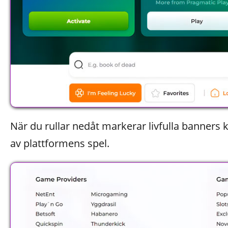
När du rullar nedåt markerar livfulla banner
av plattformens spel.