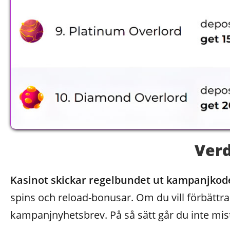
Ver
Kasinot skickar regelbundet ut kampanjkode
spins och reload-bonusar. Om du vill förbättra
kampanjnyhetsbrev. På så sätt går du inte m