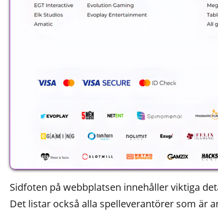
Sidfoten på webbplatsen innehåller viktiga deta
Det listar också alla spelleverantörer som är a