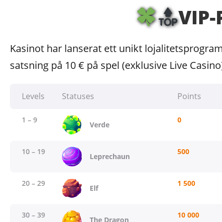
VIP
Kasinot har lanserat ett unikt lojalitetsprogra
satsning på 10 € på spel (exklusive Live Casino)
Levels
Statuses
Points
1 – 9
0
Verde
10 – 19
500
Leprechaun
20 – 29
1 500
Elf
30 – 39
10 000
The Dragon