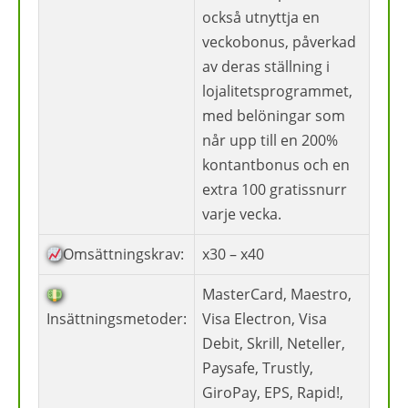
också utnyttja en
veckobonus, påverkad
av deras ställning i
lojalitetsprogrammet,
med belöningar som
når upp till en 200%
kontantbonus och en
extra 100 gratissnurr
varje vecka.
Omsättningskrav:
x30 – x40
MasterCard, Maestro,
Insättningsmetoder:
Visa Electron, Visa
Debit, Skrill, Neteller,
Paysafe, Trustly,
GiroPay, EPS, Rapid!,