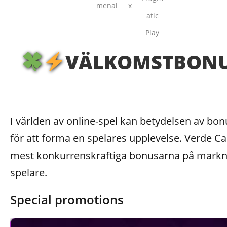
menal
x
atic
Play
VÄLKOMSTBONU
I världen av online-spel kan betydelsen av bon
för att forma en spelares upplevelse. Verde Ca
mest konkurrenskraftiga bonusarna på marknad
spelare.
Special promotions