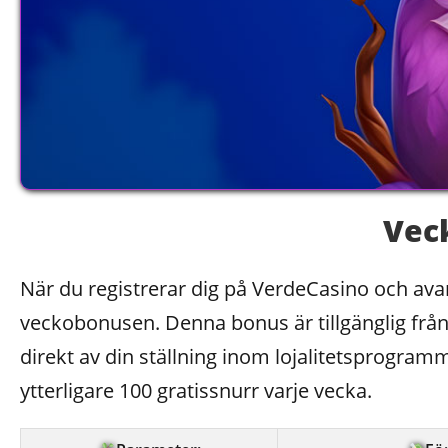
Vec
När du registrerar dig på VerdeCasino och avanc
veckobonusen. Denna bonus är tillgänglig från
direkt av din ställning inom lojalitetsprogra
ytterligare 100 gratissnurr varje vecka.